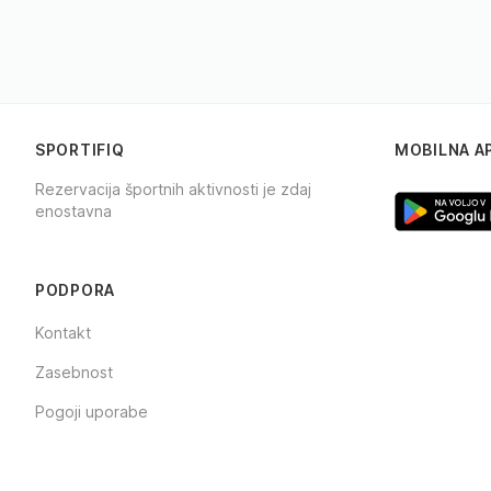
SPORTIFIQ
MOBILNA A
Rezervacija športnih aktivnosti je zdaj
enostavna
Facebook
Instagram
TikTok
PODPORA
Kontakt
Zasebnost
Pogoji uporabe