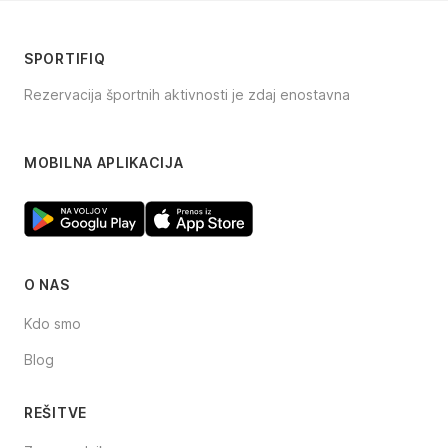
SPORTIFIQ
Rezervacija športnih aktivnosti je zdaj enostavna
Facebook
Instagram
TikTok
MOBILNA APLIKACIJA
O NAS
Kdo smo
Blog
REŠITVE