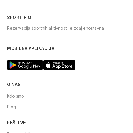
SPORTIFIQ
Rezervacija športnih aktivnosti je zdaj enostavna
Facebook
Instagram
TikTok
MOBILNA APLIKACIJA
O NAS
Kdo smo
Blog
REŠITVE