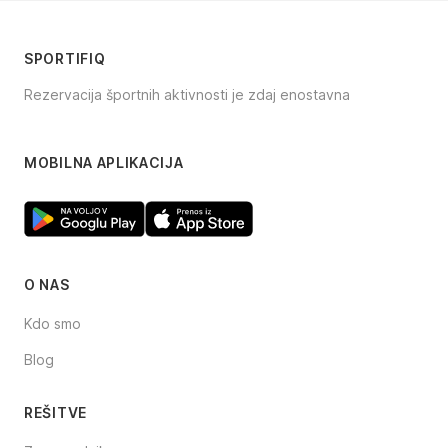
SPORTIFIQ
Rezervacija športnih aktivnosti je zdaj enostavna
Facebook
Instagram
TikTok
MOBILNA APLIKACIJA
O NAS
Kdo smo
Blog
REŠITVE