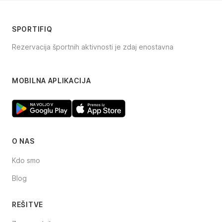
SPORTIFIQ
Rezervacija športnih aktivnosti je zdaj enostavna
Facebook
Instagram
TikTok
MOBILNA APLIKACIJA
O NAS
Kdo smo
Blog
REŠITVE