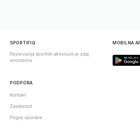
SPORTIFIQ
MOBILNA A
Rezervacija športnih aktivnosti je zdaj
enostavna
Facebook
Instagram
TikTok
PODPORA
Kontakt
Zasebnost
Pogoji uporabe