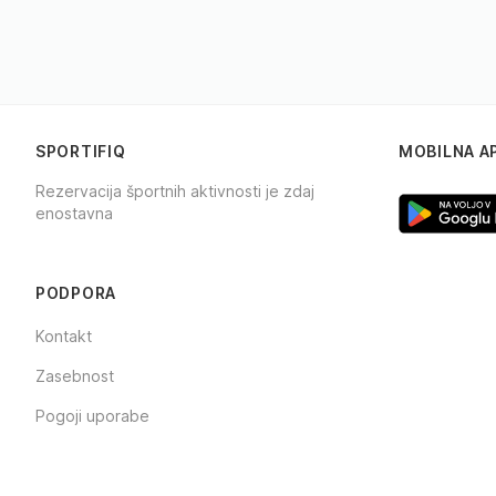
SPORTIFIQ
MOBILNA A
Rezervacija športnih aktivnosti je zdaj
enostavna
Facebook
Instagram
TikTok
PODPORA
Kontakt
Zasebnost
Pogoji uporabe