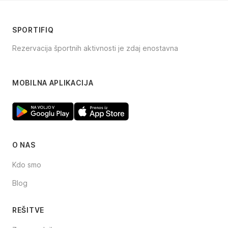
SPORTIFIQ
Rezervacija športnih aktivnosti je zdaj enostavna
Facebook
Instagram
TikTok
MOBILNA APLIKACIJA
O NAS
Kdo smo
Blog
REŠITVE