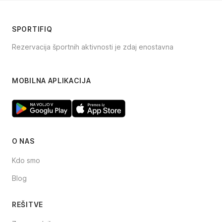
SPORTIFIQ
Rezervacija športnih aktivnosti je zdaj enostavna
Facebook
Instagram
TikTok
MOBILNA APLIKACIJA
O NAS
Kdo smo
Blog
REŠITVE