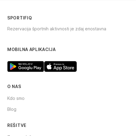
SPORTIFIQ
Rezervacija športnih aktivnosti je zdaj enostavna
Facebook
Instagram
TikTok
MOBILNA APLIKACIJA
O NAS
Kdo smo
Blog
REŠITVE