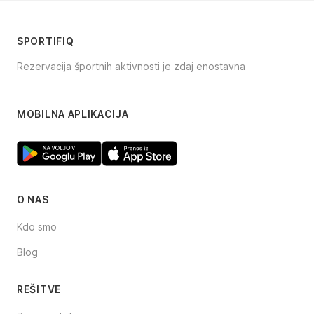
SPORTIFIQ
Rezervacija športnih aktivnosti je zdaj enostavna
Facebook
Instagram
TikTok
MOBILNA APLIKACIJA
O NAS
Kdo smo
Blog
REŠITVE