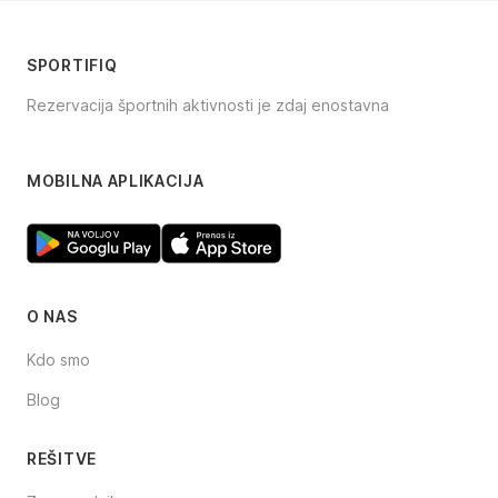
SPORTIFIQ
Rezervacija športnih aktivnosti je zdaj enostavna
Facebook
Instagram
TikTok
MOBILNA APLIKACIJA
O NAS
Kdo smo
Blog
REŠITVE