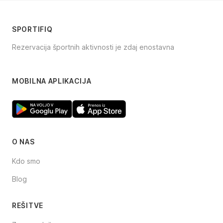
SPORTIFIQ
Rezervacija športnih aktivnosti je zdaj enostavna
Facebook
Instagram
TikTok
MOBILNA APLIKACIJA
O NAS
Kdo smo
Blog
REŠITVE