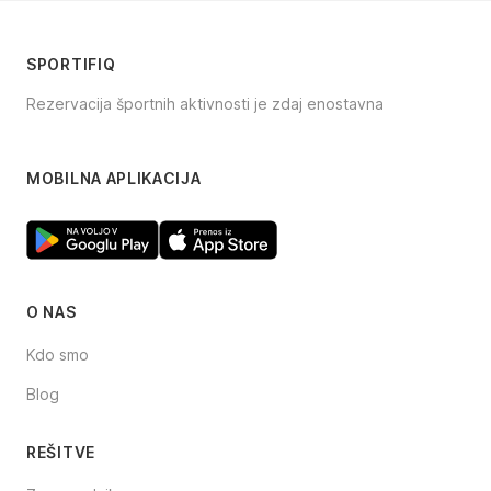
SPORTIFIQ
Rezervacija športnih aktivnosti je zdaj enostavna
Facebook
Instagram
TikTok
MOBILNA APLIKACIJA
O NAS
Kdo smo
Blog
REŠITVE