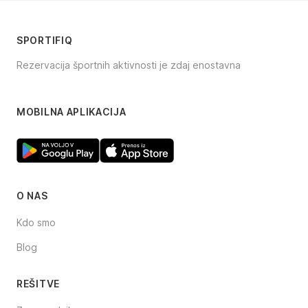
SPORTIFIQ
Rezervacija športnih aktivnosti je zdaj enostavna
Facebook
Instagram
TikTok
MOBILNA APLIKACIJA
O NAS
Kdo smo
Blog
REŠITVE