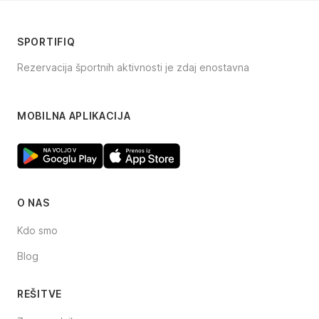
SPORTIFIQ
Rezervacija športnih aktivnosti je zdaj enostavna
Facebook
Instagram
TikTok
MOBILNA APLIKACIJA
O NAS
Kdo smo
Blog
REŠITVE