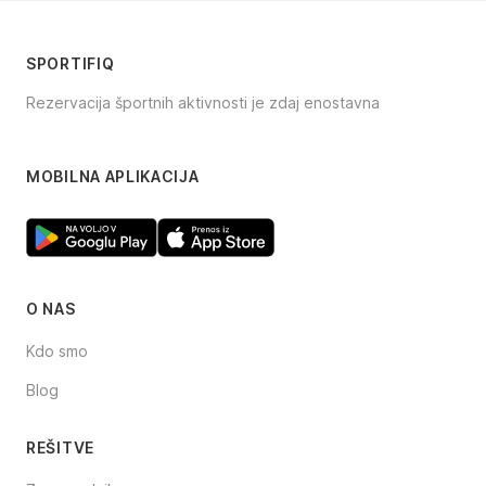
SPORTIFIQ
Rezervacija športnih aktivnosti je zdaj enostavna
Facebook
Instagram
TikTok
MOBILNA APLIKACIJA
O NAS
Kdo smo
Blog
REŠITVE