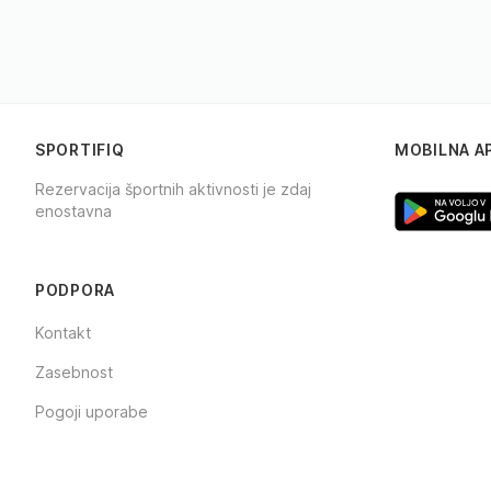
SPORTIFIQ
MOBILNA A
Rezervacija športnih aktivnosti je zdaj
enostavna
Facebook
Instagram
TikTok
PODPORA
Kontakt
Zasebnost
Pogoji uporabe