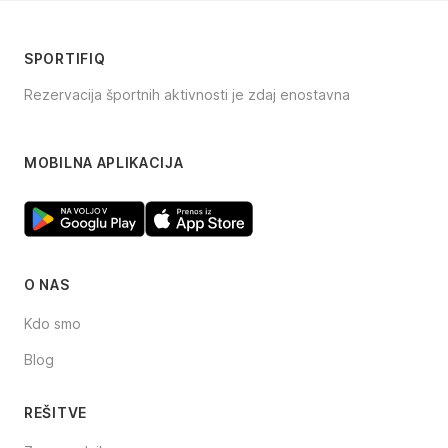
SPORTIFIQ
Rezervacija športnih aktivnosti je zdaj enostavna
Facebook
Instagram
TikTok
MOBILNA APLIKACIJA
O NAS
Kdo smo
Blog
REŠITVE