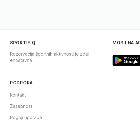
SPORTIFIQ
MOBILNA A
Rezervacija športnih aktivnosti je zdaj
enostavna
Facebook
Instagram
TikTok
PODPORA
Kontakt
Zasebnost
Pogoji uporabe