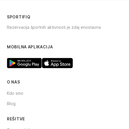
SPORTIFIQ
Rezervacija športnih aktivnosti je zdaj enostavna
Facebook
Instagram
TikTok
MOBILNA APLIKACIJA
O NAS
Kdo smo
Blog
REŠITVE