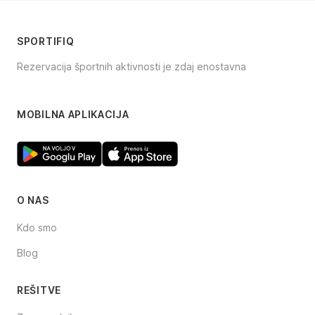
SPORTIFIQ
Rezervacija športnih aktivnosti je zdaj enostavna
Facebook
Instagram
TikTok
MOBILNA APLIKACIJA
O NAS
Kdo smo
Blog
REŠITVE