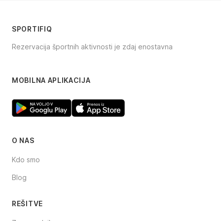
SPORTIFIQ
Rezervacija športnih aktivnosti je zdaj enostavna
Facebook
Instagram
TikTok
MOBILNA APLIKACIJA
O NAS
Kdo smo
Blog
REŠITVE