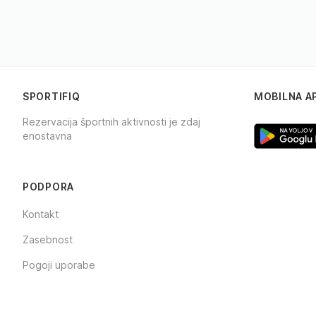
SPORTIFIQ
MOBILNA A
Rezervacija športnih aktivnosti je zdaj
enostavna
Facebook
Instagram
TikTok
PODPORA
Kontakt
Zasebnost
Pogoji uporabe