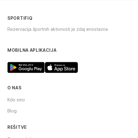
SPORTIFIQ
Rezervacija športnih aktivnosti je zdaj enostavna
Facebook
Instagram
TikTok
MOBILNA APLIKACIJA
O NAS
Kdo smo
Blog
REŠITVE