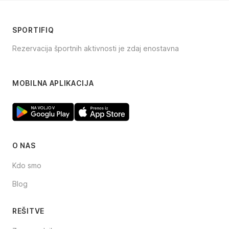
SPORTIFIQ
Rezervacija športnih aktivnosti je zdaj enostavna
Facebook
Instagram
TikTok
MOBILNA APLIKACIJA
O NAS
Kdo smo
Blog
REŠITVE