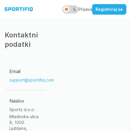
Prijava
Registriraj se
Kontaktni
podatki
Email
support@sportifiq.com
Naslov
Sportz d.o.o.
Mladinska ulica
9, 1000
Ljubljana,