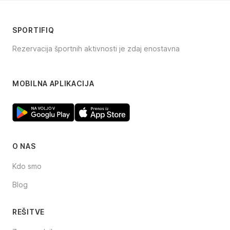
SPORTIFIQ
Rezervacija športnih aktivnosti je zdaj enostavna
Facebook
Instagram
TikTok
MOBILNA APLIKACIJA
O NAS
Kdo smo
Blog
REŠITVE