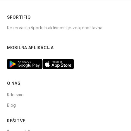
SPORTIFIQ
Rezervacija športnih aktivnosti je zdaj enostavna
Facebook
Instagram
TikTok
MOBILNA APLIKACIJA
O NAS
Kdo smo
Blog
REŠITVE