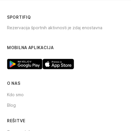
SPORTIFIQ
Rezervacija športnih aktivnosti je zdaj enostavna
Facebook
Instagram
TikTok
MOBILNA APLIKACIJA
O NAS
Kdo smo
Blog
REŠITVE