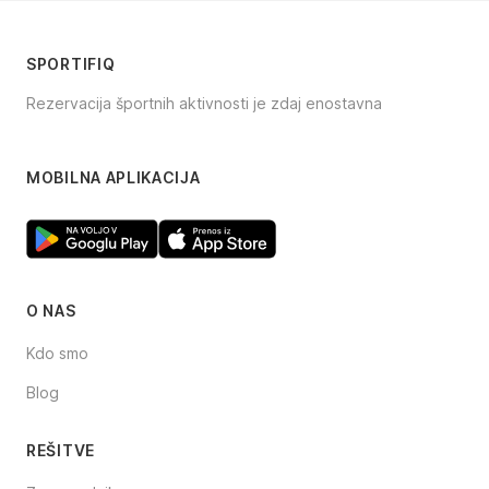
SPORTIFIQ
Rezervacija športnih aktivnosti je zdaj enostavna
Facebook
Instagram
TikTok
MOBILNA APLIKACIJA
O NAS
Kdo smo
Blog
REŠITVE