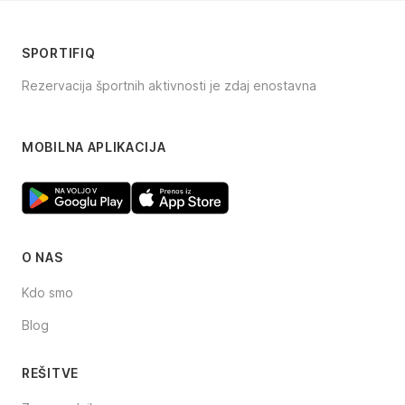
SPORTIFIQ
Rezervacija športnih aktivnosti je zdaj enostavna
Facebook
Instagram
TikTok
MOBILNA APLIKACIJA
O NAS
Kdo smo
Blog
REŠITVE