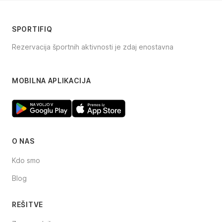
SPORTIFIQ
Rezervacija športnih aktivnosti je zdaj enostavna
Facebook
Instagram
TikTok
MOBILNA APLIKACIJA
O NAS
Kdo smo
Blog
REŠITVE