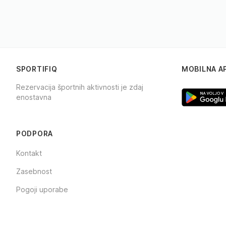
SPORTIFIQ
MOBILNA A
Rezervacija športnih aktivnosti je zdaj
enostavna
Facebook
Instagram
TikTok
PODPORA
Kontakt
Zasebnost
Pogoji uporabe