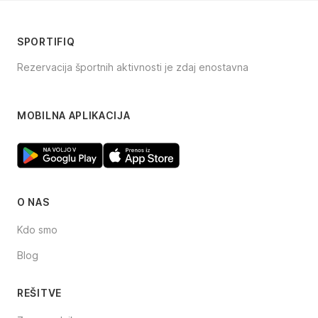
SPORTIFIQ
Rezervacija športnih aktivnosti je zdaj enostavna
Facebook
Instagram
TikTok
MOBILNA APLIKACIJA
O NAS
Kdo smo
Blog
REŠITVE