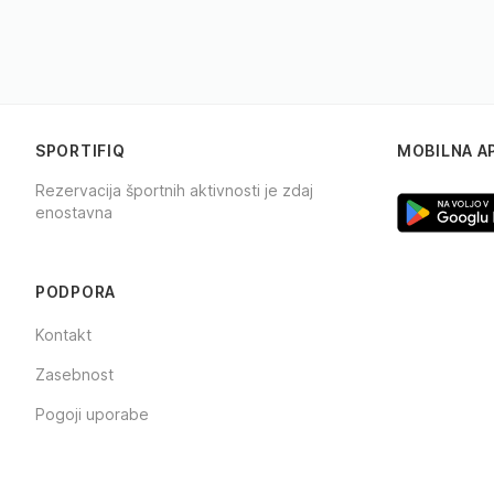
SPORTIFIQ
MOBILNA A
Rezervacija športnih aktivnosti je zdaj
enostavna
Facebook
Instagram
TikTok
PODPORA
Kontakt
Zasebnost
Pogoji uporabe