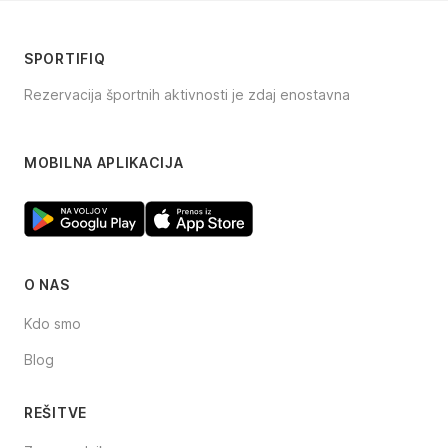
SPORTIFIQ
Rezervacija športnih aktivnosti je zdaj enostavna
Facebook
Instagram
TikTok
MOBILNA APLIKACIJA
O NAS
Kdo smo
Blog
REŠITVE