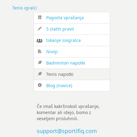
Tenis igralci
Pogosta vprašanja
5 zlatih pravil
Iskanje soigralca
Nivoji
Badminton napotki
Tenis napotki
Blog (novice)
Če imaš kakršnokoli vprašanje,
komentar ali idejo, bomo z
veseljem prisluhnili.
support@sportifiq.com